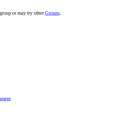
 group or may try other
Groups
.
cument