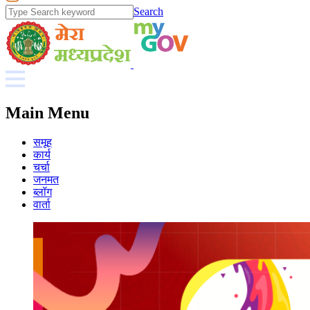
Search
Main Menu
समूह
कार्य
चर्चा
जनमत
ब्लॉग
वार्ता