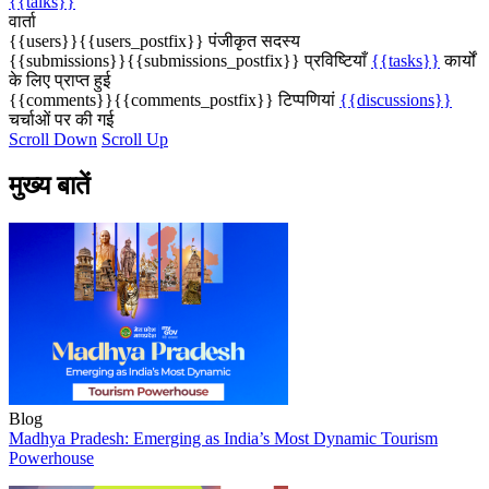
{{talks}}
वार्ता
{{users}}
{{users_postfix}}
पंजीकृत सदस्य
{{submissions}}
{{submissions_postfix}}
प्रविष्टियाँ
{{tasks}}
कार्यों
के लिए प्राप्त हुई
{{comments}}
{{comments_postfix}}
टिप्पणियां
{{discussions}}
चर्चाओं पर की गई
Scroll Down
Scroll Up
मुख्य बातें
Blog
Madhya Pradesh: Emerging as India’s Most Dynamic Tourism
Powerhouse