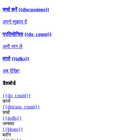
चर्चा करें
{{discussions}}
अपने सुझाव दें
प्रतियोगिता
{{do_count}}
अभी भाग लें
वार्ता
{{talks}}
अब देखिए
डैशबोर्ड
{{do_count}}
कार्य
{{discuss_count}}
चर्चा
{{polls}}
जनमत
{{blogs}}
ब्लॉग