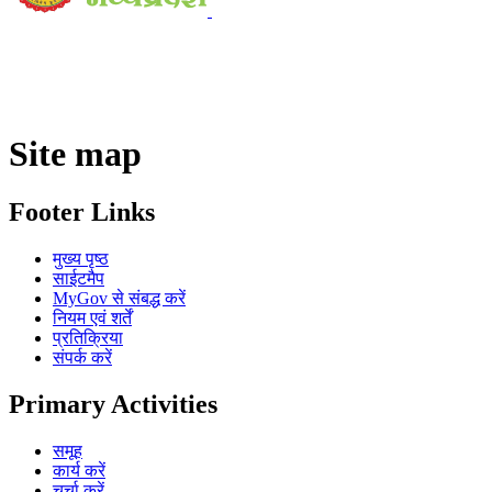
Site map
Footer Links
मुख्य पृष्ठ
साईटमैप
MyGov से संबद्ध करें
नियम एवं शर्तें
प्रतिक्रिया
संपर्क करें
Primary Activities
समूह
कार्य करें
चर्चा करें