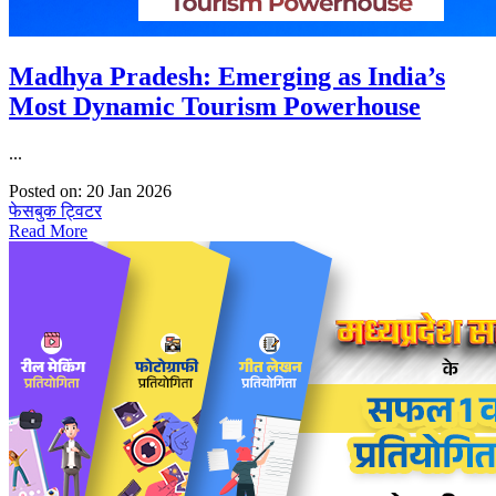
Madhya Pradesh: Emerging as India’s
Most Dynamic Tourism Powerhouse
...
Posted on: 20 Jan 2026
फेसबुक
ट्विटर
Read More