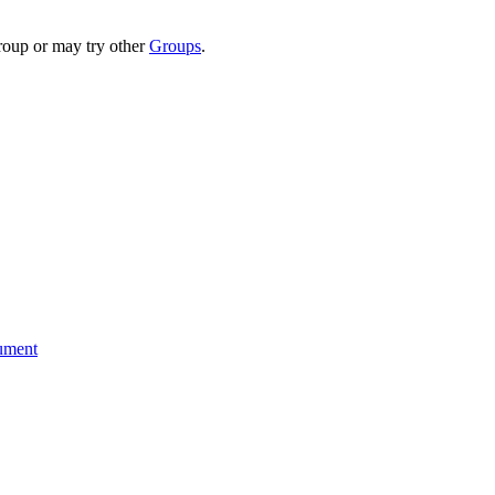
group or may try other
Groups
.
cument